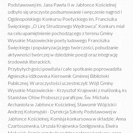
Podstawowej im. Jana Pawła II w Jabłonce Kościelnej
odbyło się uroczyste podsumowanie i wręczenie nagród I
Ogólnopolskiego Konkursu Poetyckiego im. Franciszka
Święckiego „O Lirę Strudzonego Wędrowca”. Konkurs miał
na celu upamiętnienie pochodzącego z terenu Gminy
Wysokie Mazowieckie poety ludowego Franciszka
Święckiego i popularyzacja jego twórczości, pobudzanie
aktywności twórczej w dziedzinie poezji oraz integrację
środowisk literackich.
Przybyłych gości powitała i całe spotkanie poprowadziła
Agnieszka Idźkowska Kierownik Gminnej Biblioteki
Publicznej. W uroczystości uczestniczyli: Wójt Gminy
Wysokie Mazowieckie - Krzysztof Krajewski z małżonką, ks
Stanisław Ołów Proboszcz parafii pw. Św. Michała
Archanioła w Jabłonce Kościelnej, Sławomir Wójcicki i
Andrzej Kołomyjski - Dyrekcja Szkoły Podstawowej w
Jabłonce Kościelnej, Komisja konkursowa w składzie: Anna
Czartoszewska, Urszula Krajewska-Szeligowska, Elwira
Matusiak, licznie przybyła rodzina patrona konkursu oraz