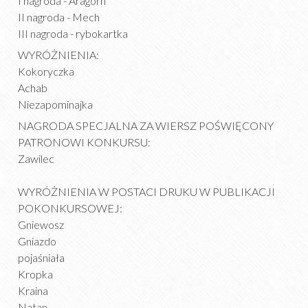
I nagroda - Aragorn
II nagroda - Mech
III nagroda - rybokartka
WYRÓŻNIENIA:
Kokoryczka
Achab
Niezapominajka
NAGRODA SPECJALNA ZA WIERSZ POŚWIĘCONY
PATRONOWI KONKURSU:
Zawilec
WYRÓŻNIENIA W POSTACI DRUKU W PUBLIKACJI
POKONKURSOWEJ:
Gniewosz
Gniazdo
pojaśniała
Kropka
Kraina
Natan