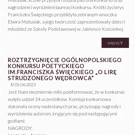
nagrodzeni i wyróżnieni laureaci konkursu. Krótki życiorys
Franciszka Święckiego przybliżyła zebranym wnuczka
Elwira Matusiak, a jego twórczość zaprezentowały dzieci i
młodzież ze Szkoły Podstawowej w Jabłonce Kościelnej.
więcej
ROZTRZYGNIĘCIE OGÓLNOPOLSKIEGO
KONKURSU POETYCKIEGO
IM.FRANCISZKA ŚWIĘCKIEGO „O LIRĘ
STRUDZONEGO WĘDROWCA”
05.06.2023
Jest Nam niezmiernie miło poinformować, że w konkursie
wzięło udział 34 uczestników. Komisja konkursowa
dokonała oceny nadesłanych prac, przyznając nagrody i
wyróżnienia autorom, kryjącym się pod następującymi
godłami:
NAGRODY: