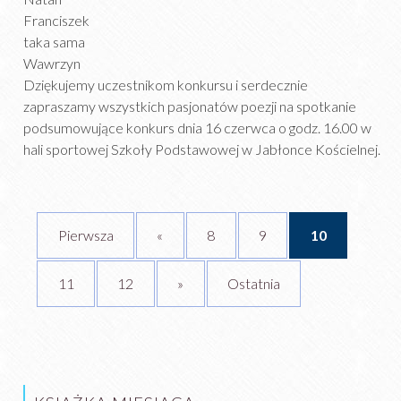
Franciszek
taka sama
Wawrzyn
Dziękujemy uczestnikom konkursu i serdecznie
zapraszamy wszystkich pasjonatów poezji na spotkanie
podsumowujące konkurs dnia 16 czerwca o godz. 16.00 w
hali sportowej Szkoły Podstawowej w Jabłonce Kościelnej.
Pierwsza
«
8
9
10
11
12
»
Ostatnia